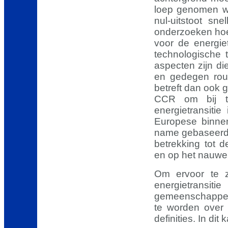
loep genomen wo
nul-uitstoot sn
onderzoeken hoe 
voor de energie
technologische t
aspecten zijn d
en gedegen rout
betreft dan ook 
CCR om bij te
energietransiti
Europese binnen
name gebaseerd 
betrekking tot d
en op het nauwe 
Om ervoor te zo
energietrans
gemeenschappeli
te worden over 
definities. In di