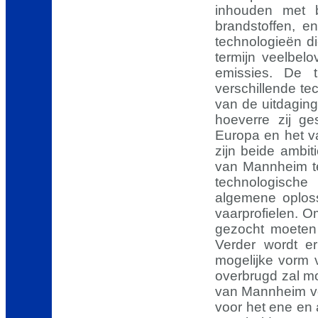
inhouden met b
brandstoffen, e
technologieën d
termijn veelbel
emissies. De t
verschillende te
van de uitdaging
hoeverre zij ge
Europa en het va
zijn beide ambi
van Mannheim te
technologische 
algemene oploss
vaarprofielen. O
gezocht moeten
Verder wordt e
mogelijke vorm v
overbrugd zal m
van Mannheim voo
voor het ene en 