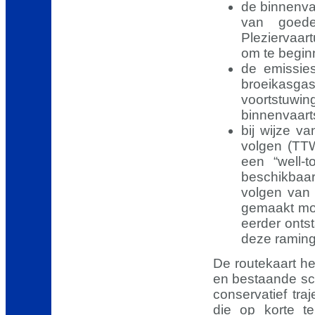
de binnenvaa
van goede
Pleziervaart
om te begin
de emissies
broeikasgas
voortst
binnenvaar
bij wijze v
volgen (TTW,
een “well-
beschikbaa
volgen van 
gemaakt moe
eerder onts
deze raminge
De routekaart he
en bestaande sch
conservatief tra
die op korte te