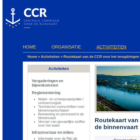
Cookies beheer paneel
HOME
ORGANISATIE
ACTIVITEITEN
Home
>
Activiteiten
>
Routekaart van de CCR voor het terugdringen
Activiteiten
Vergaderingen en
bijeenkomsten
Reglementering
Water- en scheepvaartpolitie /
verkeersregels
Technische voorschriften voor
binnenvaartschepen
Bemanning en personeel in de
binnenvaart
Routekaart van
Vervoer van gevaarlijke stoffen
over het water
de binnenvaart
Infrastructuur en milieu
Informatie over de Rijn als