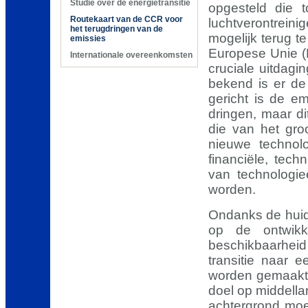
Studie over de energietransitie
opgesteld die 
Routekaart van de CCR voor
luchtverontreini
het terugdringen van de
mogelijk terug t
emissies
Europese Unie (
Internationale overeenkomsten
cruciale uitdagi
bekend is er de
gericht is de e
dringen, maar di
die van het gro
nieuwe technol
financiële, tec
van technologi
worden.
Ondanks de huid
op de ontwikke
beschikbaarhei
transitie naar 
worden gemaakt 
doel op middella
achtergrond moe