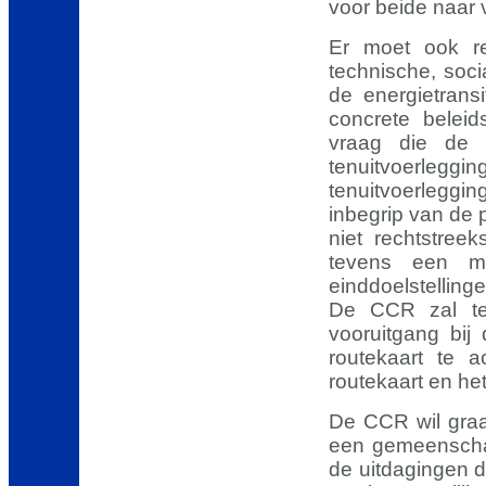
voor beide naar 
Er moet ook r
technische, soc
de energietrans
concrete belei
vraag die de 
tenuitvoerleggi
tenuitvoerleggin
inbegrip van de p
niet rechtstre
tevens een mo
einddoelstelling
De CCR zal te
vooruitgang bi
routekaart te a
routekaart en he
De CCR wil graa
een gemeenschap
de uitdagingen 