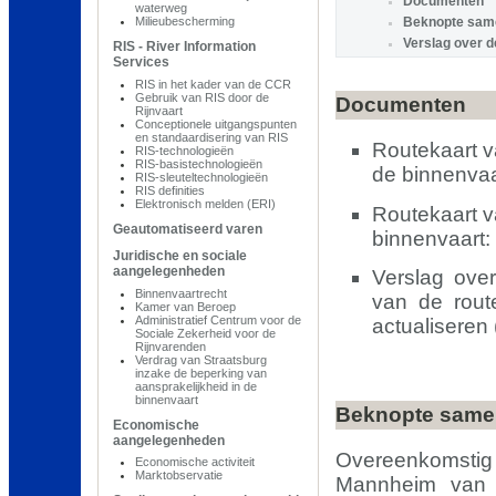
Documenten
waterweg
Milieubescherming
Beknopte sam
Verslag over d
RIS - River Information
Services
RIS in het kader van de CCR
Gebruik van RIS door de
Documenten
Rijnvaart
Conceptionele uitgangspunten
en standaardisering van RIS
Routekaart v
RIS-technologieën
RIS-basistechnologieën
de binnenvaa
RIS-sleuteltechnologieën
RIS definities
Elektronisch melden (ERI)
Routekaart v
Geautomatiseerd varen
binnenvaart:
Juridische en sociale
aangelegenheden
Verslag over
Binnenvaartrecht
van de rout
Kamer van Beroep
Administratief Centrum voor de
actualiseren
Sociale Zekerheid voor de
Rijnvarenden
Verdrag van Straatsburg
inzake de beperking van
aansprakelijkheid in de
binnenvaart
Beknopte same
Economische
aangelegenheden
Overeenkomstig
Economische activiteit
Marktobservatie
Mannheim van 