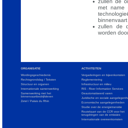
zullen de 
met name d
technologi
binnenvaart 
zullen de 
worden door
ORGANISATIE
ACTIVITEITEN
Wordingsgeschiedenis
Vergaderingen en bijeenkomsten
Rechtsgrondslag / Teksten
Reglementering
Structuur en organen
Infrastructuur en milieu
Internationale samenwerking
RIS - River Information Services
Samenwerking met het
Geautomatiseerd varen
binnenvaartbedrijfsleven
Juridische en sociale aangelegen
Zetel / Palais du Rhin
Economische aangelegenheden
Studie over de energietransitie
Routekaart van de CCR voor het
terugdringen van de emissies
Internationale overeenkomsten