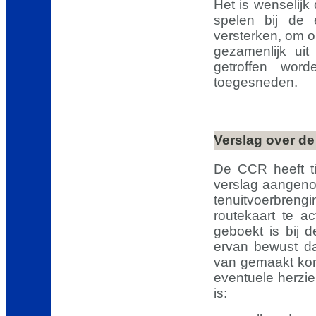
Het is wenselijk
spelen bij de 
versterken, om o
gezamenlijk ui
getroffen word
toegesneden.
Verslag over d
De CCR heeft ti
verslag aangen
tenuitvoerbre
routekaart te a
geboekt is bij d
ervan bewust da
van gemaakt kon
eventuele herzie
is: