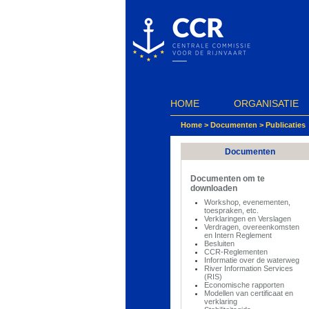
Cookies beheer paneel
HOME
ORGANISATIE
Home
>
Documenten
>
Publicaties
Documenten
Documenten om te
downloaden
Workshop, evenementen,
toespraken, etc.
Verklaringen en Verslagen
Verdragen, overeenkomsten
en Intern Reglement
Besluiten
CCR-Reglementen
Informatie over de waterweg
River Information Services
(RIS)
Economische rapporten
Modellen van certificaat en
verklaring