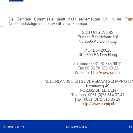
De Centrale Commissie geeft haar reglementen uit in de
Fran
Nederlandstalige versies wordt verwezen naar :
SDU UITGEVERS
Prinses Beatrixlaan 116
NL-2595 AL Den Haag
P.O. Box 20025
NL-2500 EA Den Haag
Telefoon 00 31 70 378 99 11
Fax 00 31 70 385 43 21
Website:
http://www.sdu.nl
NEDERLANDSE UITGEVERSMAATSCHAPPIJ B.V.
Kenauweg 40
NL-2331 BB LEIDEN
Telefoon: 0031 (0)71 514 37 47
Fax: 0031 (0)71 513 36 29
http://www.numij.nl
ACTIVITEITEN
DOCUMENTEN
C