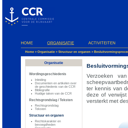
Cookies beheer paneel
HOME
ORGANISATIE
ACTIVITEITEN
Home
>
Organisatie
>
Structuur en organen
>
Besluitvormingsproce
Organisatie
Besluitvorming
Wordingsgeschiedenis
Verzoeken van
Inleiding
scheepvaartbedr
Documenten en artikelen over
de geschiedenis van de CCR
ter kennis van 
Bibliografie
deze of verwijs
Huidige taken van de CCR
versterkt met de
Rechtsgrondslag / Teksten
Rechtsgrondslag
Teksten
Structuur en organen
Rechtskarakter en
bevoegdheden
Organisatie