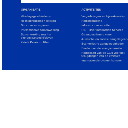
ORGANISATIE
ACTIVITEITEN
Wordingsgeschiedenis
Vergaderingen en bijeenkomsten
Rechtsgrondslag / Teksten
Reglementering
Structuur en organen
Infrastructuur en milieu
Internationale samenwerking
RIS - River Information Services
Samenwerking met het
Geautomatiseerd varen
binnenvaartbedrijfsleven
Juridische en sociale aangelegen
Zetel / Palais du Rhin
Economische aangelegenheden
Studie over de energietransitie
Routekaart van de CCR voor het
terugdringen van de emissies
Internationale overeenkomsten