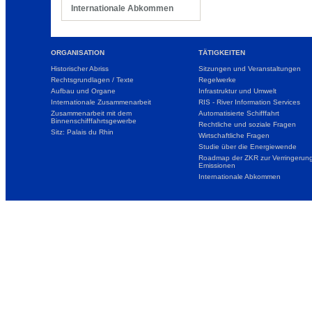
Internationale Abkommen
ORGANISATION
TÄTIGKEITEN
Historischer Abriss
Sitzungen und Veranstaltungen
Rechtsgrundlagen / Texte
Regelwerke
Aufbau und Organe
Infrastruktur und Umwelt
Internationale Zusammenarbeit
RIS - River Information Services
Zusammenarbeit mit dem
Automatisierte Schifffahrt
Binnenschifffahrtsgewerbe
Rechtliche und soziale Fragen
Sitz: Palais du Rhin
Wirtschaftliche Fragen
Studie über die Energiewende
Roadmap der ZKR zur Verringerung
Emissionen
Internationale Abkommen