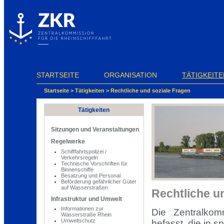
Cookie-Einstellungen
STARTSEITE
ORGANISATION
TÄTIGKEITE
Startseite
>
Tätigkeiten
>
Rechtliche und soziale Fragen
Tätigkeiten
Sitzungen und Veranstaltungen
Regelwerke
Schifffahrtspolizei /
Verkehrsregeln
Technische Vorschriften für
Binnenschiffe
Besatzung und Personal
Beförderung gefährlicher Güter
auf Wasserstraßen
Rechtliche u
Infrastruktur und Umwelt
Informationen zur
Die Zentralkom
Wasserstraße Rhein
Umweltschutz
befasst, die in 