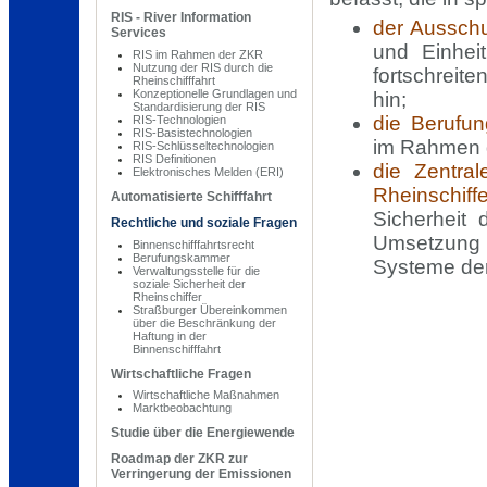
RIS - River Information
der Ausschu
Services
und Einhei
RIS im Rahmen der ZKR
Nutzung der RIS durch die
fortschreit
Rheinschifffahrt
Konzeptionelle Grundlagen und
hin;
Standardisierung der RIS
die Berufu
RIS-Technologien
RIS-Basistechnologien
im Rahmen d
RIS-Schlüsseltechnologien
RIS Definitionen
die Zentral
Elektronisches Melden (ERI)
Rheinschiffe
Automatisierte Schifffahrt
Sicherheit 
Rechtliche und soziale Fragen
Umsetzung d
Binnenschifffahrtsrecht
Berufungskammer
Systeme der
Verwaltungsstelle für die
soziale Sicherheit der
Rheinschiffer
Straßburger Übereinkommen
über die Beschränkung der
Haftung in der
Binnenschifffahrt
Wirtschaftliche Fragen
Wirtschaftliche Maßnahmen
Marktbeobachtung
Studie über die Energiewende
Roadmap der ZKR zur
Verringerung der Emissionen