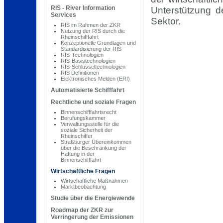
RIS - River Information
Unterstützung de
Services
Sektor.
RIS im Rahmen der ZKR
Nutzung der RIS durch die
Rheinschifffahrt
Konzeptionelle Grundlagen und
Standardisierung der RIS
RIS-Technologien
RIS-Basistechnologien
RIS-Schlüsseltechnologien
RIS Definitionen
Elektronisches Melden (ERI)
Automatisierte Schifffahrt
Rechtliche und soziale Fragen
Binnenschifffahrtsrecht
Berufungskammer
Verwaltungsstelle für die
soziale Sicherheit der
Rheinschiffer
Straßburger Übereinkommen
über die Beschränkung der
Haftung in der
Binnenschifffahrt
Wirtschaftliche Fragen
Wirtschaftliche Maßnahmen
Marktbeobachtung
Studie über die Energiewende
Roadmap der ZKR zur
Verringerung der Emissionen