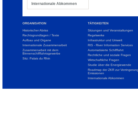
Internationale Abkommen
ORGANISATION
TÄTIGKEITEN
Historischer Abriss
Sitzungen und Veranstaltungen
Rechtsgrundlagen / Texte
Regelwerke
Aufbau und Organe
Infrastruktur und Umwelt
Internationale Zusammenarbeit
RIS - River Information Services
Zusammenarbeit mit dem
Automatisierte Schifffahrt
Binnenschifffahrtsgewerbe
Rechtliche und soziale Fragen
Sitz: Palais du Rhin
Wirtschaftliche Fragen
Studie über die Energiewende
Roadmap der ZKR zur Verringerung
Emissionen
Internationale Abkommen