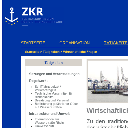
Cookie-Einstellungen
STARTSEITE
ORGANISATION
TÄTIGKEITE
Startseite
>
Tätigkeiten
>
Wirtschaftliche Fragen
Tätigkeiten
Sitzungen und Veranstaltungen
Regelwerke
Schifffahrtspolizei /
Verkehrsregeln
Technische Vorschriften für
Binnenschiffe
Besatzung und Personal
Beförderung gefährlicher Güter
auf Wasserstraßen
Wirtschaftli
Infrastruktur und Umwelt
Informationen zur
Zu den traditi
Wasserstraße Rhein
Umweltschutz
der wirtschaftli