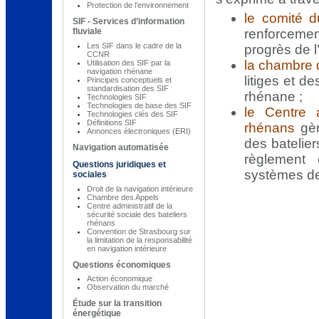
Protection de l’environnement
le comité d
SIF - Services d’information
fluviale
renforcement
Les SIF dans le cadre de la
progrès de l
CCNR
la chambre 
Utilisation des SIF par la
navigation rhénane
litiges et d
Principes conceptuels et
standardisation des SIF
rhénane ;
Technologies SIF
Technologies de base des SIF
le Centre a
Technologies clés des SIF
Définitions SIF
rhénans
gèr
Annonces électroniques (ERI)
des batelie
Navigation automatisée
règlement 
Questions juridiques et
systèmes de
sociales
Droit de la navigation intérieure
Chambre des Appels
Centre administratif de la
sécurité sociale des bateliers
rhénans
Convention de Strasbourg sur
la limitation de la responsabilité
en navigation intérieure
Questions économiques
Action économique
Observation du marché
Étude sur la transition
énergétique