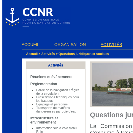
Panneau de gestion des cookies
ACCUEIL
ORGANISATION
ACTIVITÉS
Accueil
>
Activités
>
Questions juridiques et sociales
Activités
Réunions et événements
Réglementation
Police de la navigation / règles
de la circulation
Prescriptions techniques pour
les bateaux
Equipage et personnel
Transports de matières
dangereuses par voie d’eau
Questions jur
Infrastructure et
environnement
La Commission 
Information sur la voie d’eau
s’exprime à trav
Rhin