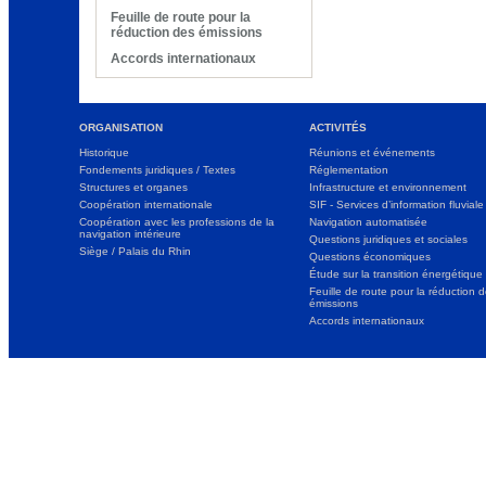
Feuille de route pour la
réduction des émissions
Accords internationaux
ORGANISATION
ACTIVITÉS
Historique
Réunions et événements
Fondements juridiques / Textes
Réglementation
Structures et organes
Infrastructure et environnement
Coopération internationale
SIF - Services d’information fluviale
Coopération avec les professions de la
Navigation automatisée
navigation intérieure
Questions juridiques et sociales
Siège / Palais du Rhin
Questions économiques
Étude sur la transition énergétique
Feuille de route pour la réduction 
émissions
Accords internationaux