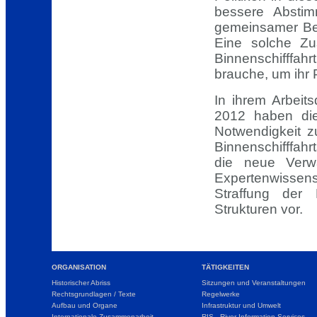
bessere Abstim
gemeinsamer Bez
Eine solche Zu
Binnenschifffah
brauche, um ihr 
In ihrem Arbei
2012 haben die
Notwendigkeit z
Binnenschifffahr
die neue Verwa
Expertenwissen
Straffung der
Strukturen vor.
ORGANISATION
TÄTIGKEITEN
Historischer Abriss
Sitzungen und Veranstaltungen
Rechtsgrundlagen / Texte
Regelwerke
Aufbau und Organe
Infrastruktur und Umwelt
Internationale Zusammenarbeit
RIS - River Information Services