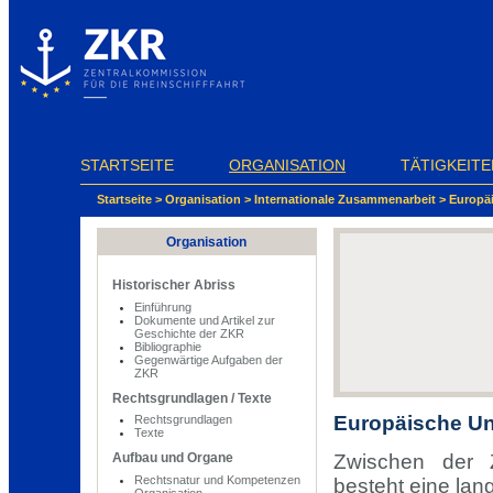
Cookie-Einstellungen
STARTSEITE
ORGANISATION
TÄTIGKEITE
Startseite
>
Organisation
>
Internationale Zusammenarbeit
>
Europä
Organisation
Historischer Abriss
Einführung
Dokumente und Artikel zur
Geschichte der ZKR
Bibliographie
Gegenwärtige Aufgaben der
ZKR
Rechtsgrundlagen / Texte
Europäische U
Rechtsgrundlagen
Texte
Zwischen der 
Aufbau und Organe
Rechtsnatur und Kompetenzen
besteht eine lan
Organisation