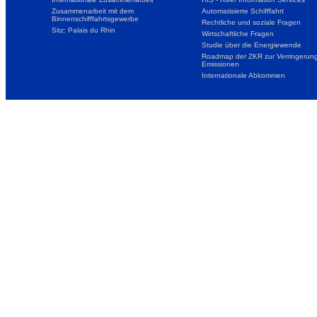
Zusammenarbeit mit dem
Automatisierte Schifffahrt
Binnenschifffahrtsgewerbe
Rechtliche und soziale Fragen
Sitz: Palais du Rhin
Wirtschaftliche Fragen
Studie über die Energiewende
Roadmap der ZKR zur Verringerung
Emissionen
Internationale Abkommen