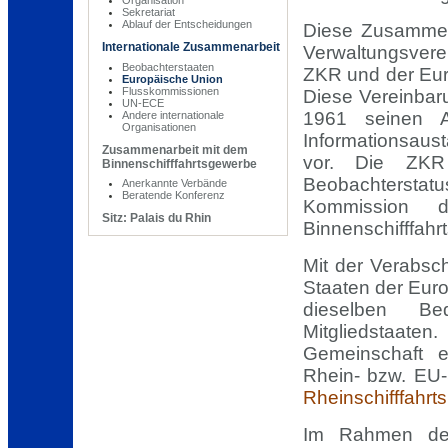
Sekretariat
Ablauf der Entscheidungen
Diese Zusammen
Internationale Zusammenarbeit
Verwaltungsvere
Beobachterstaaten
ZKR und der Eu
Europäische Union
Flusskommissionen
Diese Vereinbaru
UN-ECE
1961 seinen A
Andere internationale
Organisationen
Informationsau
Zusammenarbeit mit dem
vor. Die ZKR
Binnenschifffahrtsgewerbe
Beobachtersta
Anerkannte Verbände
Beratende Konferenz
Kommission 
Sitz: Palais du Rhin
Binnenschifffahr
Mit der Verabs
Staaten der Eur
dieselben Be
Mitgliedstaat
Gemeinschaft e
Rhein- bzw. EU-S
Rheinschifffahrt
Im Rahmen der