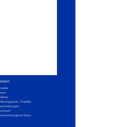
ONTAKT
ntakte
rtner
blinks
ellenangebote / Praktika
sschreibungen
pressum
rsonenbezogene Daten