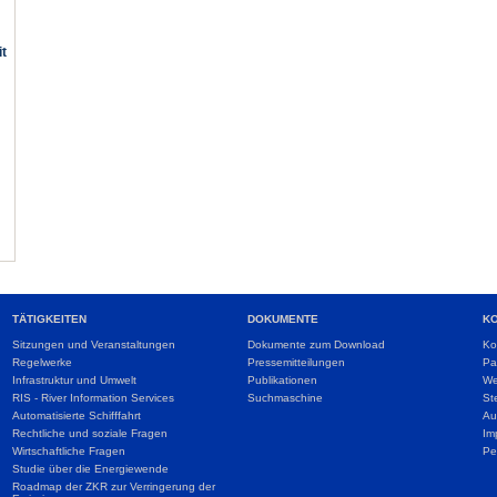
it
TÄTIGKEITEN
DOKUMENTE
K
Sitzungen und Veranstaltungen
Dokumente zum Download
Ko
Regelwerke
Pressemitteilungen
Pa
Infrastruktur und Umwelt
Publikationen
We
RIS - River Information Services
Suchmaschine
St
Automatisierte Schifffahrt
Au
Rechtliche und soziale Fragen
Im
Wirtschaftliche Fragen
Pe
Studie über die Energiewende
Roadmap der ZKR zur Verringerung der