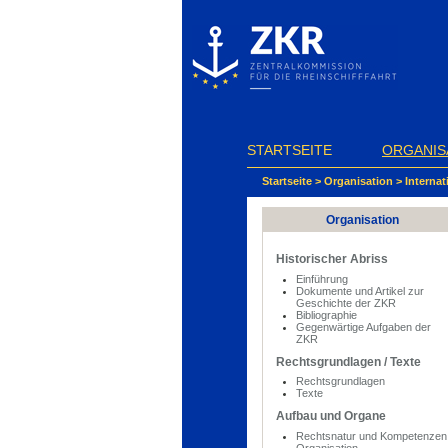
Cookie-Einstellungen
STARTSEITE
ORGANIS
Startseite
>
Organisation
>
Interna
Organisation
Historischer Abriss
Einführung
Dokumente und Artikel zur
Geschichte der ZKR
Bibliographie
Gegenwärtige Aufgaben der
ZKR
Rechtsgrundlagen / Texte
Rechtsgrundlagen
Texte
Aufbau und Organe
Rechtsnatur und Kompetenzen
Organisation