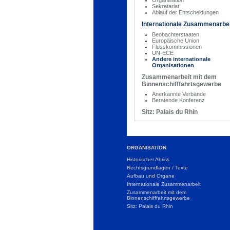
Sekretariat
Ablauf der Entscheidungen
Internationale Zusammenarbe
Beobachterstaaten
Europäische Union
Flusskommissionen
UN-ECE
Andere internationale
Organisationen
Zusammenarbeit mit dem
Binnenschifffahrtsgewerbe
Anerkannte Verbände
Beratende Konferenz
Sitz: Palais du Rhin
ORGANISATION
Historischer Abriss
Rechtsgrundlagen / Texte
Aufbau und Organe
Internationale Zusammenarbeit
Zusammenarbeit mit dem
Binnenschifffahrtsgewerbe
Sitz: Palais du Rhin